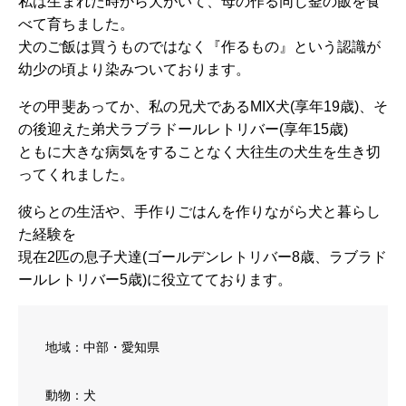
私は生まれた時から犬がいて、母の作る同じ釜の飯を食
べて育ちました。
犬のご飯は買うものではなく『作るもの』という認識が
幼少の頃より染みついております。
その甲斐あってか、私の兄犬であるMIX犬(享年19歳)、そ
の後迎えた弟犬ラブラドールレトリバー(享年15歳)
ともに大きな病気をすることなく大往生の犬生を生き切
ってくれました。
彼らとの生活や、手作りごはんを作りながら犬と暮らし
た経験を
現在2匹の息子犬達(ゴールデンレトリバー8歳、ラブラド
ールレトリバー5歳)に役立てております。
地域：中部・愛知県
動物：犬