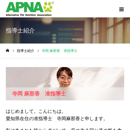
指導士紹介
指導士紹介
寺岡 麻那香 准指導士
ホーム
寺岡 麻那香 准指導士
はじめまして。こんにちは。
愛知県在住の准指導士 寺岡麻那香と申します。