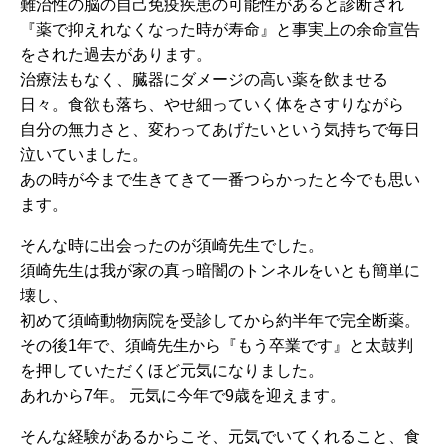
難治性の脳の自己免疫疾患の可能性があると診断され
『薬で抑えれなくなった時が寿命』と事実上の余命宣告
をされた過去があります。
治療法もなく、臓器にダメージの高い薬を飲ませる
日々。食欲も落ち、やせ細っていく体をさすりながら
自分の無力さと、変わってあげたいという気持ちで毎日
泣いていました。
あの時が今まで生きてきて一番つらかったと今でも思い
ます。
そんな時に出会ったのが須崎先生でした。
須崎先生は我が家の真っ暗闇のトンネルをいとも簡単に
壊し、
初めて須崎動物病院を受診してから約半年で完全断薬。
その後1年で、須崎先生から『もう卒業です』と太鼓判
を押していただくほど元気になりました。
あれから7年。 元気に今年で9歳を迎えます。
そんな経験があるからこそ、元気でいてくれること、食