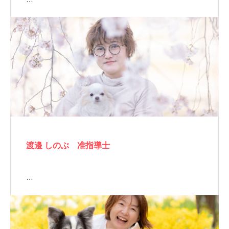
渡邉 しのぶ 准指導士
…