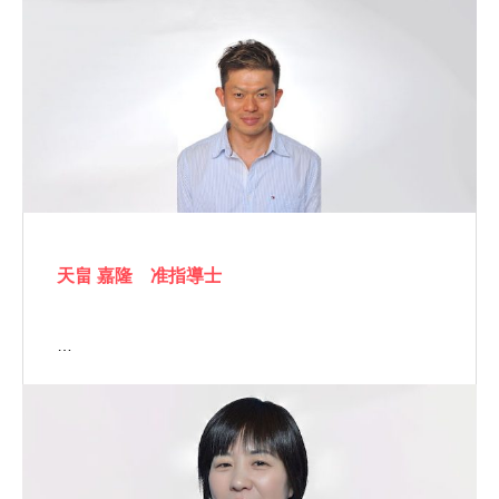
天畠 嘉隆 准指導士
…