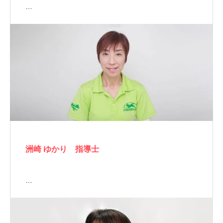
…
洲崎 ゆかり 指導士
…