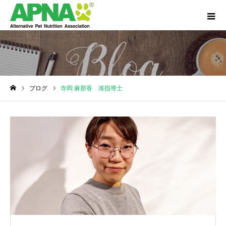
ブログ
寺岡 麻那香 准指導士
ホーム