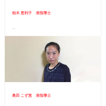
柏木 恵利子 准指導士
…
奥田 こず恵 准指導士