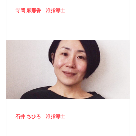
寺岡 麻那香 准指導士
…
石井 ちひろ 准指導士
…