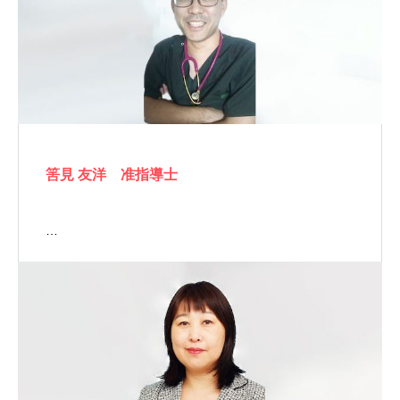
筈見 友洋 准指導士
…