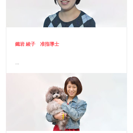
鐵岩 綾子 准指導士
…