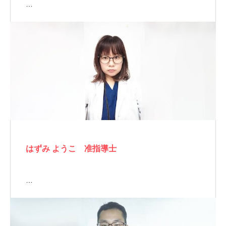
…
はずみ ようこ 准指導士
…