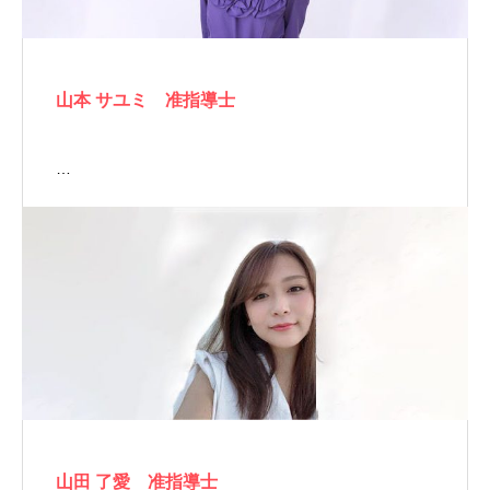
山本 サユミ 准指導士
…
山田 了愛 准指導士