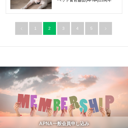
1
2
3
4
5
APNA一般会員申し込み