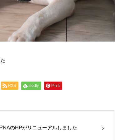
した
RSS
feedly
Pin it
APNAのHPがリニューアルしました