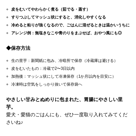
皮をむいてやわらかく煮る（茹でる・蒸す）
すりつぶしてマッシュ状にすると、消化しやすくなる
冷めると粘りが強くなるので、ごはんに混ぜるときは温かいうちに
アレンジ例：無塩きなこや青のりをまぶせば、おやつ風にも◎
◆
保存方法
生の里芋：新聞紙に包み、冷暗所で保存（冷蔵庫は避ける）
皮をむいたもの：冷蔵で2〜3日以内
加熱後：マッシュ状にして冷凍保存（1か月以内を目安に）
冷凍時は空気をしっかり抜いて保存袋へ
やさしい甘みとぬめりに包まれた、胃腸にやさしい里
芋。
愛犬・愛猫のごはんにも、ぜひ一度取り入れてみてくだ
さいね♪