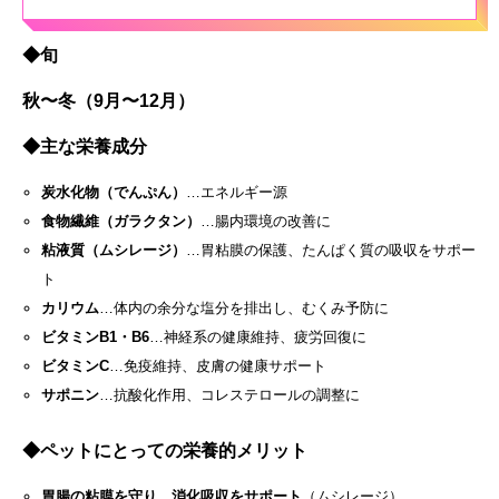
◆
旬
秋〜冬（9月〜12月）
◆
主な栄養成分
炭水化物（でんぷん）
…エネルギー源
食物繊維（ガラクタン）
…腸内環境の改善に
粘液質（ムシレージ）
…胃粘膜の保護、たんぱく質の吸収をサポー
ト
カリウム
…体内の余分な塩分を排出し、むくみ予防に
ビタミンB1・B6
…神経系の健康維持、疲労回復に
ビタミンC
…免疫維持、皮膚の健康サポート
サポニン
…抗酸化作用、コレステロールの調整に
◆
ペットにとっての栄養的メリット
胃腸の粘膜を守り、消化吸収をサポート
（ムシレージ）