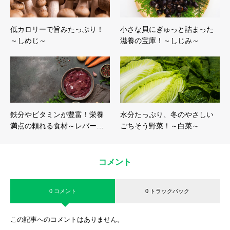
低カロリーで旨みたっぷり！
小さな貝にぎゅっと詰まった
～しめじ～
滋養の宝庫！～しじみ～
鉄分やビタミンが豊富！栄養
水分たっぷり、冬のやさしい
満点の頼れる食材～レバー…
ごちそう野菜！～白菜～
コメント
0 コメント
0 トラックバック
この記事へのコメントはありません。