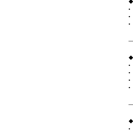
─
•
─