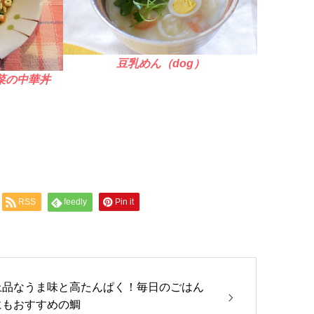
豆乳めん（dog）
菜の中華丼
RSS
feedly
Pin it
上品なうま味と高たんぱく！毎日のごはん
にもおすすめの鯛