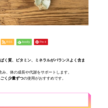
RSS
feedly
Pin it
んぱく質、ビタミン、ミネラルがバランスよく含ま
く含み、体の成長や代謝をサポートします。
めごく少量ずつ
の使用がおすすめです。