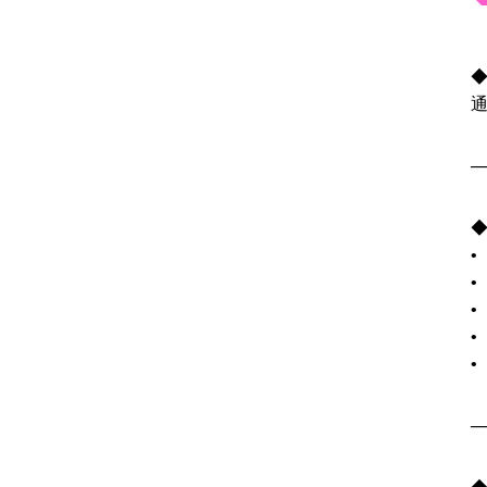
─
•
─