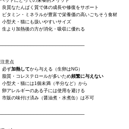
◆ペットにとっての栄養的メリット
• 良質なたんぱく質で体の成長や修復をサポート
• ビタミン・ミネラルが豊富で栄養価の高いごちそう食材
• 小型犬・猫にも扱いやすいサイズ
• 生より加熱後の方が消化・吸収に優れる
───────────────────────────
◆注意点
 必ず
加熱して
から与える（生卵はNG）
• 脂質・コレステロールが多いため
頻繁に与えない
• 小型犬・猫には1個未満（半分など）から
• 卵アレルギーのある子には使用を避ける
• 市販の味付け済み（醤油煮・水煮缶）は不可
───────────────────────────