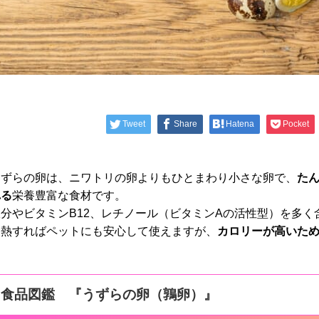
Tweet
Share
Hatena
Pocket
うずらの卵は、ニワトリの卵よりもひとまわり小さな卵で、
た
れる
栄養豊富な食材です。
鉄分やビタミンB12、レチノール（ビタミンAの活性型）を多
加熱すればペットにも安心して使えますが、
カロリーが高いた
食品図鑑 『うずらの卵（鶉卵）』