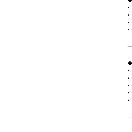
─
•
─