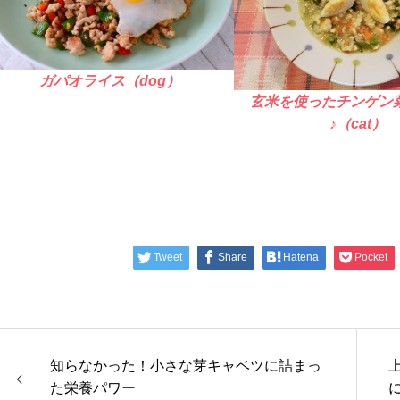
ガパオライス（dog）
玄米を使ったチンゲン
♪（cat）
Tweet
Share
Hatena
Pocket
知らなかった！小さな芽キャベツに詰まっ
た栄養パワー