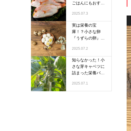
ごはんにもおすす
めの鯛
2025.07.3
実は栄養の宝
庫！？小さな卵
『うずらの卵』の
すごい魅力
2025.07.2
知らなかった！小
さな芽キャベツに
詰まった栄養パワ
ー
2025.07.1