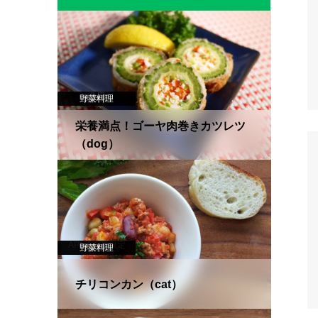
犬用
野菜料理
肉料理
栄養満点！ゴーヤ肉巻きカツレツ
（dog）
APNA会員限定
野菜料理
肉料理
猫用
チリコンカン（cat）