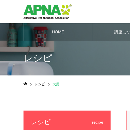
HOME
講座に
レシピ
レシピ
犬用
ホーム
レシピ
recipe