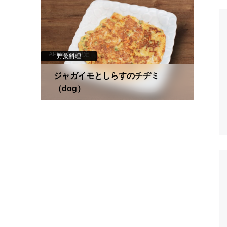
APNA会員限定
野菜料理
犬用
ジャガイモとしらすのチヂミ
（dog）