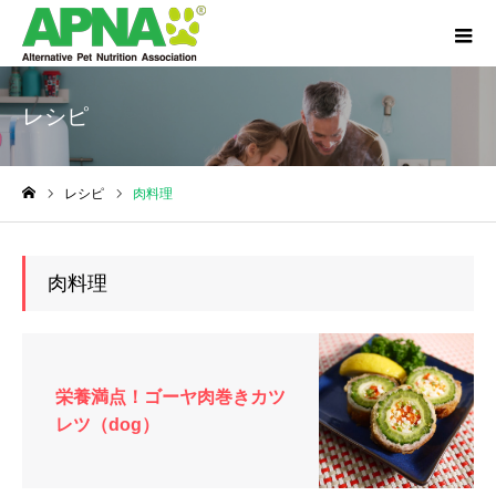
レシピ
レシピ
肉料理
ホーム
肉料理
栄養満点！ゴーヤ肉巻きカツ
レツ（dog）