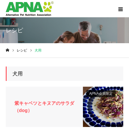
レシピ
レシピ
犬用
ホーム
犬用
APNA会員限定
紫キャベツとキヌアのサラダ
（dog）