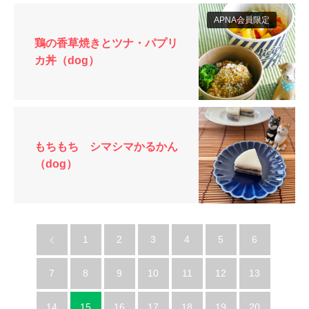
APNA会員限定
鶏の香草焼きとツナ・パプリ
カ丼（dog）
もちもち シマシマかるかん
（dog）
1
2
3
4
5
6
7
8
9
10
11
12
13
14
15
16
17
18
19
20