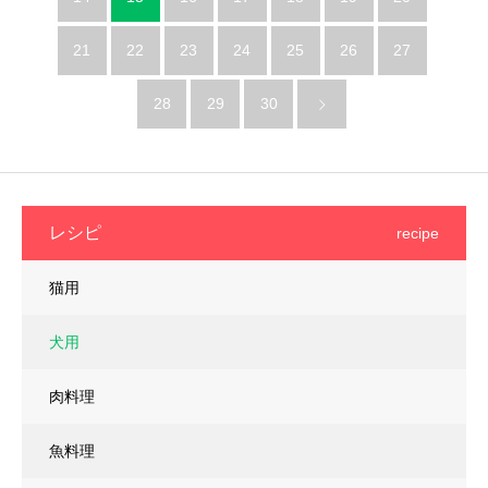
21
22
23
24
25
26
27
28
29
30
レシピ
recipe
猫用
犬用
肉料理
魚料理