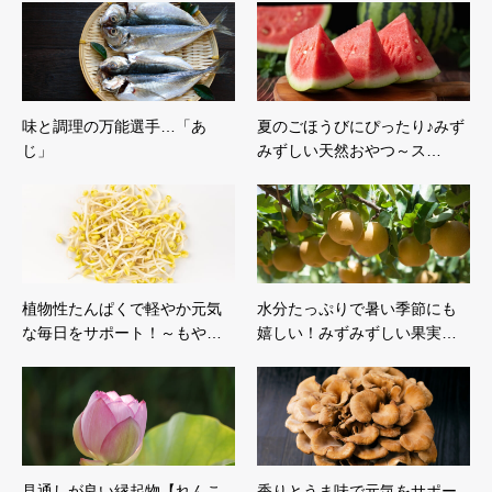
味と調理の万能選手…「あ
夏のごほうびにぴったり♪みず
じ」
みずしい天然おやつ～ス…
植物性たんぱくで軽やか元気
水分たっぷりで暑い季節にも
な毎日をサポート！～もや…
嬉しい！みずみずしい果実…
見通しが良い縁起物【れんこ
香りとうま味で元気をサポー