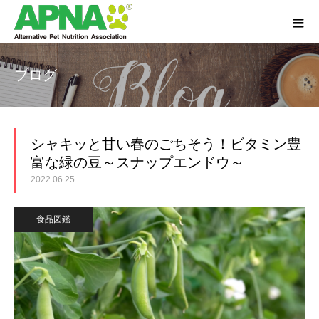
ブログ
シャキッと甘い春のごちそう！ビタミン豊
富な緑の豆～スナップエンドウ～
2022.06.25
食品図鑑