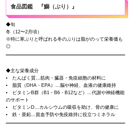
食品図鑑 『鰤（ぶり）』
◆旬
冬（12〜2月頃）
※特に寒ぶりと呼ばれる冬のぶりは脂がのって栄養価も
◎
◆主な栄養成分
• たんぱく質…筋肉・臓器・免疫細胞の材料に
• 脂質（DHA・EPA）…脳や神経、血液の健康維持
• ビタミンB群（B1・B6・B12など）…代謝や神経機能
のサポート
• ビタミンD…カルシウムの吸収を助け、骨の健康に
• 鉄・亜鉛…貧血予防や免疫維持に役立つミネラル