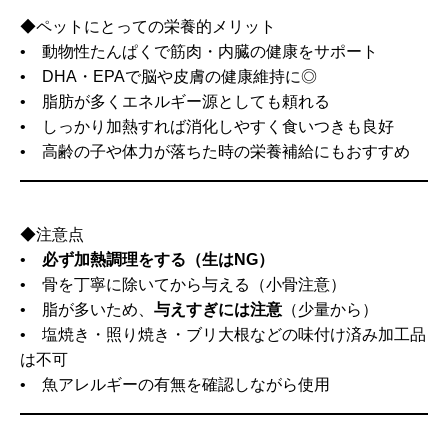
◆ペットにとっての栄養的メリット
• 動物性たんぱくで筋肉・内臓の健康をサポート
• DHA・EPAで脳や皮膚の健康維持に◎
• 脂肪が多くエネルギー源としても頼れる
• しっかり加熱すれば消化しやすく食いつきも良好
• 高齢の子や体力が落ちた時の栄養補給にもおすすめ
◆注意点
•
必ず加熱調理をする（生はNG）
• 骨を丁寧に除いてから与える（小骨注意）
• 脂が多いため、
与えすぎには注意
（少量から）
• 塩焼き・照り焼き・ブリ大根などの味付け済み加工品
は不可
• 魚アレルギーの有無を確認しながら使用