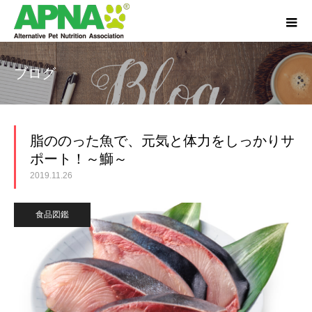
ブログ
脂ののった魚で、元気と体力をしっかりサ
ポート！～鰤～
2019.11.26
食品図鑑