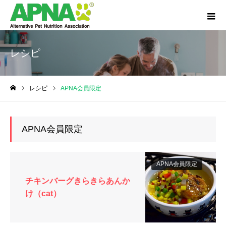
レシピ
レシピ
APNA会員限定
ホーム
APNA会員限定
APNA会員限定
チキンバーグきらきらあんか
け（cat）