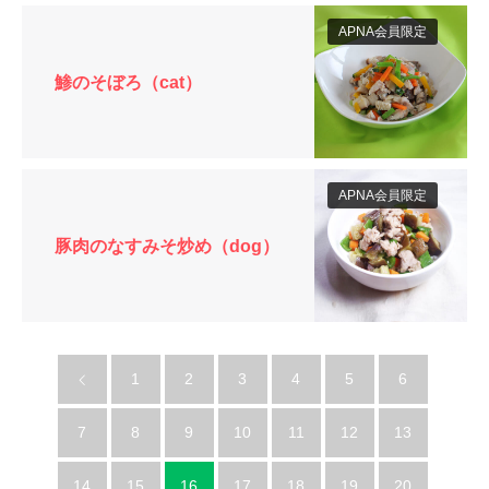
APNA会員限定
鯵のそぼろ（cat）
APNA会員限定
豚肉のなすみそ炒め（dog）
1
2
3
4
5
6
7
8
9
10
11
12
13
14
15
16
17
18
19
20