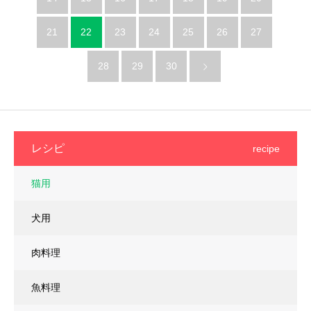
21
22
23
24
25
26
27
28
29
30
レシピ
recipe
猫用
犬用
肉料理
魚料理