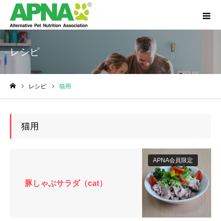
レシピ
レシピ
猫用
ホーム
猫用
APNA会員限定
豚しゃぶサラダ（cat）