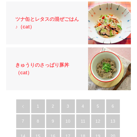
ツナ缶とレタスの混ぜごはん
♪（cat）
きゅうりのさっぱり豚丼
（cat）
1
2
3
4
5
6
7
8
9
10
11
12
13
14
15
16
17
18
19
20