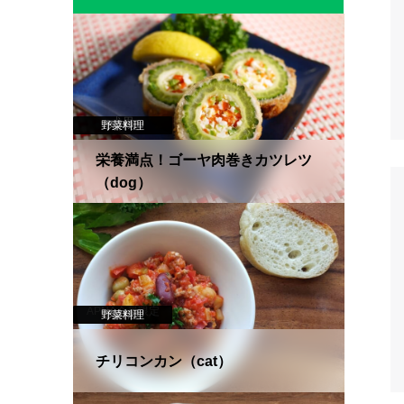
犬用
野菜料理
肉料理
栄養満点！ゴーヤ肉巻きカツレツ
（dog）
APNA会員限定
野菜料理
肉料理
猫用
チリコンカン（cat）