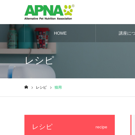
HOME
講座に
レシピ
レシピ
猫用
ホーム
レシピ
recipe