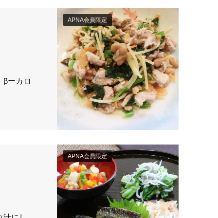
APNA会員限定
）
 βーカロ
APNA会員限定
れ汁にし