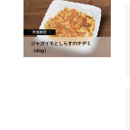
APNA会員限定
野菜料理
犬用
ジャガイモとしらすのチヂミ
（dog）