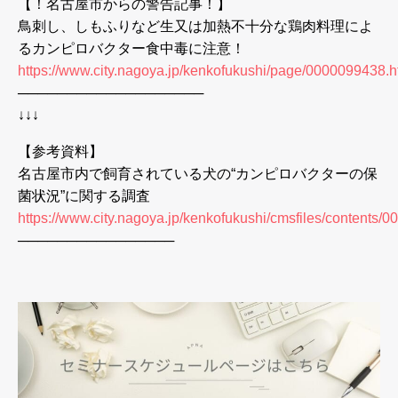
【！名古屋市からの警告記事！】
鳥刺し、しもふりなど生又は加熱不十分な鶏肉料理によ
るカンピロバクター食中毒に注意！
https://www.city.nagoya.jp/kenkofukushi/page/0000099438.h
───────────────────
↓↓↓
【参考資料】
名古屋市内で飼育されている犬の“カンピロバクターの保
菌状況”に関する調査
https://www.city.nagoya.jp/kenkofukushi/cmsfiles/contents
────────────────