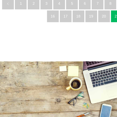
1
2
3
4
5
6
7
8
16
17
18
19
20
2