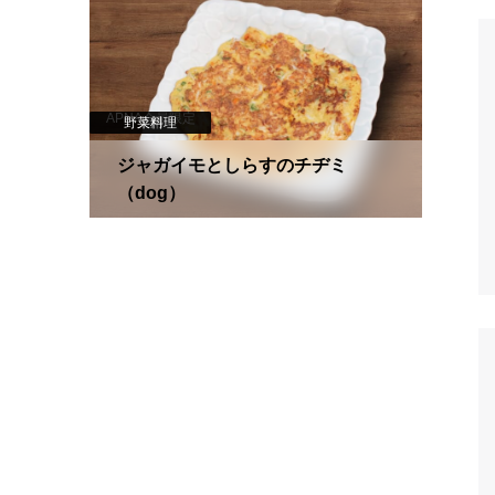
APNA会員限定
野菜料理
犬用
ジャガイモとしらすのチヂミ
（dog）