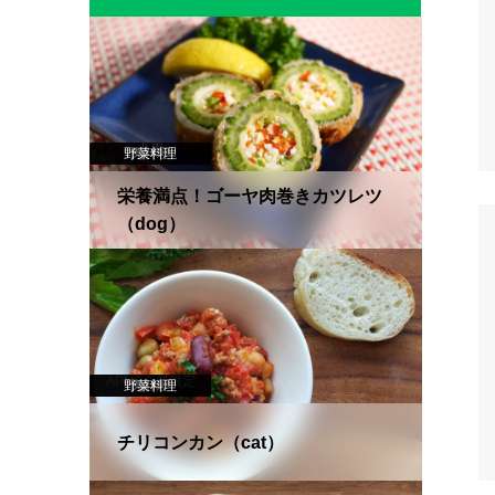
犬用
野菜料理
肉料理
栄養満点！ゴーヤ肉巻きカツレツ
（dog）
APNA会員限定
野菜料理
肉料理
猫用
チリコンカン（cat）