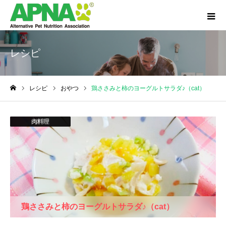
レシピ
レシピ
おやつ
鶏ささみと柿のヨーグルトサラダ♪（cat）
ホーム
おやつ
肉料理
猫用
鶏ささみと柿のヨーグルトサラダ♪（cat）