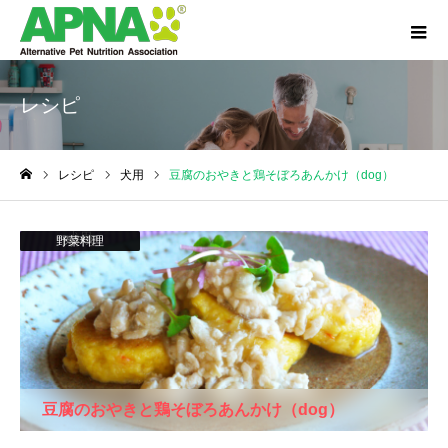
レシピ
レシピ
犬用
豆腐のおやきと鶏そぼろあんかけ（dog）
ホーム
犬用
野菜料理
肉料理
豆腐のおやきと鶏そぼろあんかけ（dog）