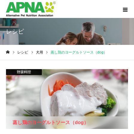
レシピ
レシピ
犬用
蒸し鶏のヨーグルトソース（dog）
ホーム
犬用
野菜料理
肉料理
蒸し鶏のヨーグルトソース（dog）