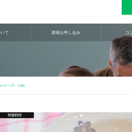
ついて
講座お申し込み
コ
スープ♪（cat）
猫用
野菜料理
肉料理