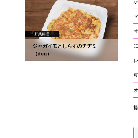
か
マ
オ
APNA会員限定
野菜料理
犬用
に
ジャガイモとしらすのチヂミ
（dog）
レ
豆