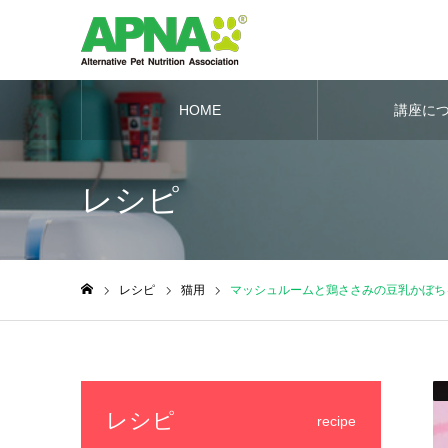
HOME
講座に
レシピ
レシピ
猫用
マッシュルームと鶏ささみの豆乳かぼちゃ
ホーム
レシピ
recipe