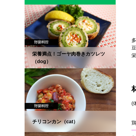
犬用
野菜料理
肉料理
栄養満点！ゴーヤ肉巻きカツレツ
（dog）
(
APNA会員限定
野菜料理
肉料理
猫用
チリコンカン（cat）
鶏