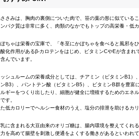
鶏ささみは、胸肉の裏側についた肉で、笹の葉の形に似ている
タンパク質は非常に多く、肉類のなかでもトップの高栄養・低
かぼちゃは栄養の宝庫で、「冬至にかぼちゃを食べると風邪を
抗酸化作用があるβ-カロテンをはじめ、ビタミンCやEが含まれ
も含んでいます。
マッシュルームの栄養成分としては、チアミン（ビタミンB1）
ミンB3）、パントテン酸（ビタミンB5）、ビタミンB群を豊
ネルギーをつくり出したり、細胞が健全に増殖するためのエネ
ンです。
また低カロリーでヘルシー食材のうえ、塩分の排泄を助けるカ
豆乳に含まれる大豆由来のオリゴ糖は、腸内環境を整えてくれ
疫力を高めて腸壁を刺激し便通をよくする働きがあるといわれ