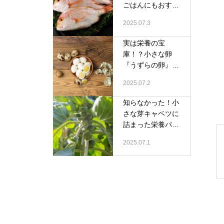
ごはんにもおすす
めの鯛
2025.07.3
実は栄養の宝
庫！？小さな卵
『うずらの卵』の
すごい魅力
2025.07.2
知らなかった！小
さな芽キャベツに
詰まった栄養パワ
ー
2025.07.1