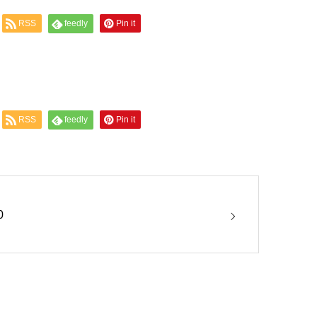
RSS
feedly
Pin it
RSS
feedly
Pin it
0