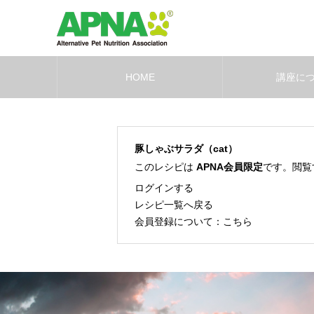
HOME
講座に
豚しゃぶサラダ（cat）
このレシピは
APNA会員限定
です。閲覧
ログインする
レシピ一覧へ戻る
会員登録について：
こちら