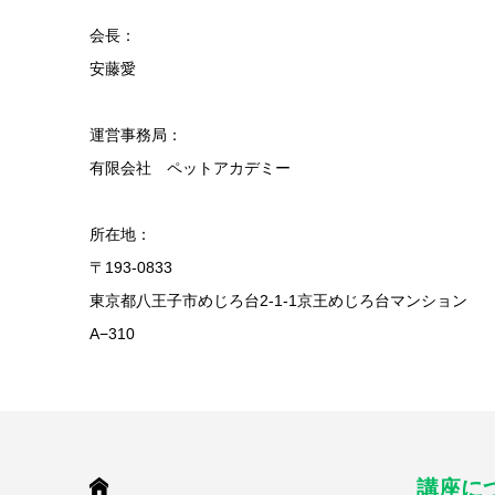
会長：
安藤愛
運営事務局：
有限会社 ペットアカデミー
所在地：
〒193-0833
東京都八王子市めじろ台2-1-1京王めじろ台マンション
A−310
HOME
講座に