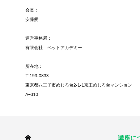
会長：
安藤愛
運営事務局：
有限会社 ペットアカデミー
所在地：
〒193-0833
東京都八王子市めじろ台2-1-1京王めじろ台マンション
A−310
HOME
講座に