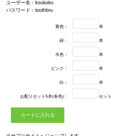
ユーザー名：koukoku
パスワード：toothbru
黄色：
本
緑：
本
水色：
本
ピンク：
本
白：
本
お配りセット5本(各色)：
セット
※サプリサイトへジャンプします