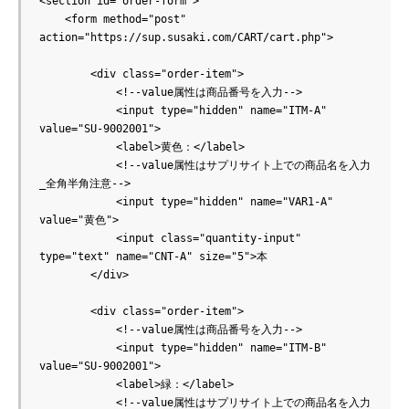
<section id="order-form">

    <form method="post" 
action="https://sup.susaki.com/CART/cart.php">

        <div class="order-item">

            <!--value属性は商品番号を入力-->

            <input type="hidden" name="ITM-A" 
value="SU-9002001">

            <label>黄色：</label>

            <!--value属性はサプリサイト上での商品名を入力
_全角半角注意-->

            <input type="hidden" name="VAR1-A" 
value="黄色">

            <input class="quantity-input" 
type="text" name="CNT-A" size="5">本

        </div>

        <div class="order-item">

            <!--value属性は商品番号を入力-->

            <input type="hidden" name="ITM-B" 
value="SU-9002001">

            <label>緑：</label>

            <!--value属性はサプリサイト上での商品名を入力