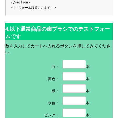
</section>

<!--フォーム設置ここまで-->
4.以下通常商品の歯ブラシでのテストフォー
ムです
数を入力してカートへ入れるボタンを押してみてくださ
い
白：
本
黄色：
本
緑：
本
水色：
本
ピンク：
本