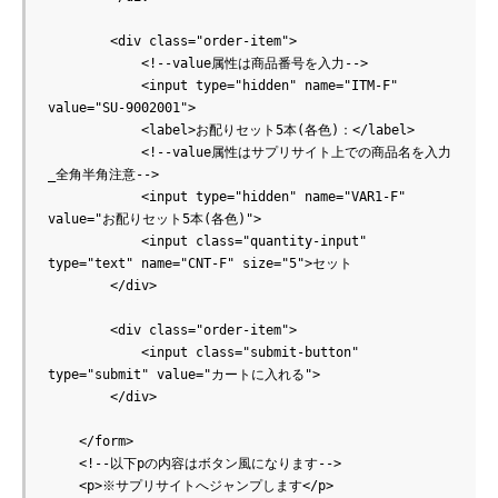
        <div class="order-item">

            <!--value属性は商品番号を入力-->

            <input type="hidden" name="ITM-F" 
value="SU-9002001">

            <label>お配りセット5本(各色)：</label>

            <!--value属性はサプリサイト上での商品名を入力
_全角半角注意-->

            <input type="hidden" name="VAR1-F" 
value="お配りセット5本(各色)">

            <input class="quantity-input" 
type="text" name="CNT-F" size="5">セット

        </div>

        <div class="order-item">

            <input class="submit-button" 
type="submit" value="カートに入れる">

        </div>

    </form>

    <!--以下pの内容はボタン風になります-->

    <p>※サプリサイトへジャンプします</p>
