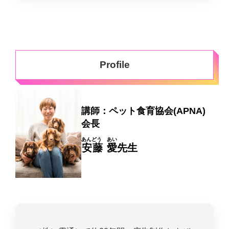
Profile
講師：ペット食育協会(APNA)
会長
あんどう あい
安藤 愛
先生