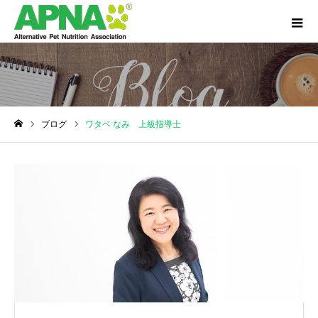
ブログ
ワタベ なみ 上級指導士
ホーム