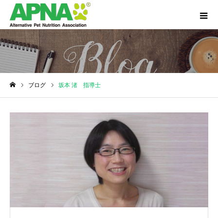
ブログ
坂本 渚 指導士
ホーム