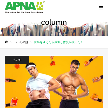
その他
食事を変えたら体重と体臭が減った！
ホーム
その他